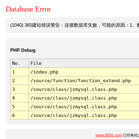
Database Error
(1040) 365建站错误警告：连接数据库失败，可能的原因：1、数
PHP Debug
No.
File
1
/index.php
2
/source/function/function_extend.php
3
/source/class/jzmysql.class.php
4
/source/class/jzmysql.class.php
5
/source/class/jzmysql.class.php
6
/source/class/jzmysql.class.php
www.365jz.com
已经将此