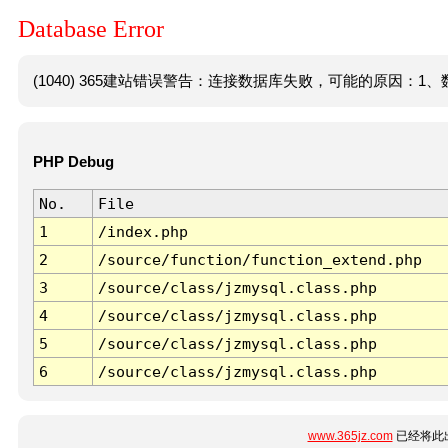
Database Error
(1040) 365建站错误警告：连接数据库失败，可能的原因：1、数
PHP Debug
No.
File
1
/index.php
2
/source/function/function_extend.php
3
/source/class/jzmysql.class.php
4
/source/class/jzmysql.class.php
5
/source/class/jzmysql.class.php
6
/source/class/jzmysql.class.php
www.365jz.com
已经将此