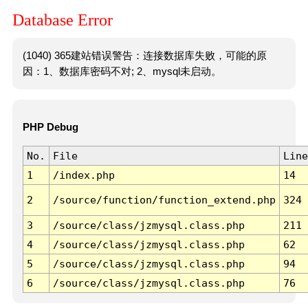
Database Error
(1040) 365建站错误警告：连接数据库失败，可能的原
因：1、数据库密码不对; 2、mysql未启动。
PHP Debug
No.
File
Line
1
/index.php
14
2
/source/function/function_extend.php
324
3
/source/class/jzmysql.class.php
211
4
/source/class/jzmysql.class.php
62
5
/source/class/jzmysql.class.php
94
6
/source/class/jzmysql.class.php
76