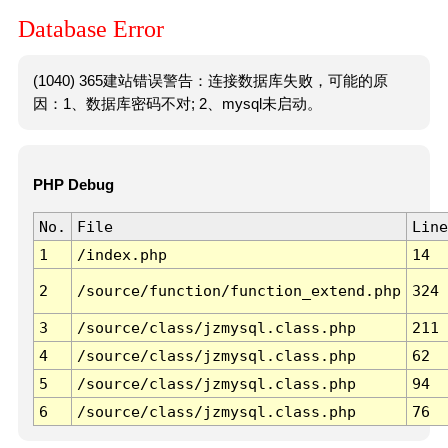
Database Error
(1040) 365建站错误警告：连接数据库失败，可能的原
因：1、数据库密码不对; 2、mysql未启动。
PHP Debug
No.
File
Line
1
/index.php
14
2
/source/function/function_extend.php
324
3
/source/class/jzmysql.class.php
211
4
/source/class/jzmysql.class.php
62
5
/source/class/jzmysql.class.php
94
6
/source/class/jzmysql.class.php
76