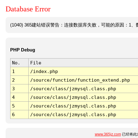
Database Error
(1040) 365建站错误警告：连接数据库失败，可能的原因：1、数
PHP Debug
No.
File
1
/index.php
2
/source/function/function_extend.php
3
/source/class/jzmysql.class.php
4
/source/class/jzmysql.class.php
5
/source/class/jzmysql.class.php
6
/source/class/jzmysql.class.php
www.365jz.com
已经将此