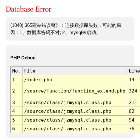
Database Error
(1040) 365建站错误警告：连接数据库失败，可能的原
因：1、数据库密码不对; 2、mysql未启动。
PHP Debug
No.
File
Line
1
/index.php
14
2
/source/function/function_extend.php
324
3
/source/class/jzmysql.class.php
211
4
/source/class/jzmysql.class.php
62
5
/source/class/jzmysql.class.php
94
6
/source/class/jzmysql.class.php
76