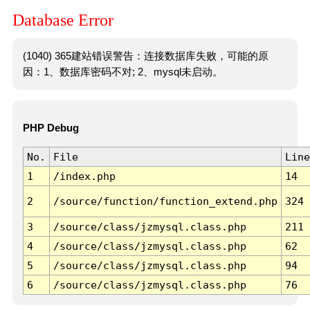
Database Error
(1040) 365建站错误警告：连接数据库失败，可能的原
因：1、数据库密码不对; 2、mysql未启动。
PHP Debug
No.
File
Line
1
/index.php
14
2
/source/function/function_extend.php
324
3
/source/class/jzmysql.class.php
211
4
/source/class/jzmysql.class.php
62
5
/source/class/jzmysql.class.php
94
6
/source/class/jzmysql.class.php
76