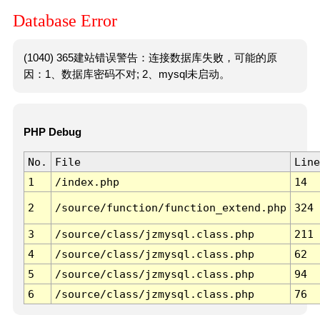
Database Error
(1040) 365建站错误警告：连接数据库失败，可能的原
因：1、数据库密码不对; 2、mysql未启动。
PHP Debug
No.
File
Line
1
/index.php
14
2
/source/function/function_extend.php
324
3
/source/class/jzmysql.class.php
211
4
/source/class/jzmysql.class.php
62
5
/source/class/jzmysql.class.php
94
6
/source/class/jzmysql.class.php
76