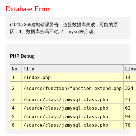
Database Error
(1040) 365建站错误警告：连接数据库失败，可能的原
因：1、数据库密码不对; 2、mysql未启动。
PHP Debug
No.
File
Line
1
/index.php
14
2
/source/function/function_extend.php
324
3
/source/class/jzmysql.class.php
211
4
/source/class/jzmysql.class.php
62
5
/source/class/jzmysql.class.php
94
6
/source/class/jzmysql.class.php
76