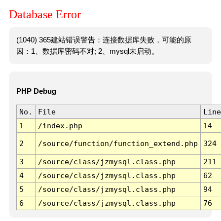
Database Error
(1040) 365建站错误警告：连接数据库失败，可能的原
因：1、数据库密码不对; 2、mysql未启动。
PHP Debug
No.
File
Line
1
/index.php
14
2
/source/function/function_extend.php
324
3
/source/class/jzmysql.class.php
211
4
/source/class/jzmysql.class.php
62
5
/source/class/jzmysql.class.php
94
6
/source/class/jzmysql.class.php
76