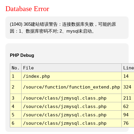
Database Error
(1040) 365建站错误警告：连接数据库失败，可能的原
因：1、数据库密码不对; 2、mysql未启动。
PHP Debug
No.
File
Line
1
/index.php
14
2
/source/function/function_extend.php
324
3
/source/class/jzmysql.class.php
211
4
/source/class/jzmysql.class.php
62
5
/source/class/jzmysql.class.php
94
6
/source/class/jzmysql.class.php
76