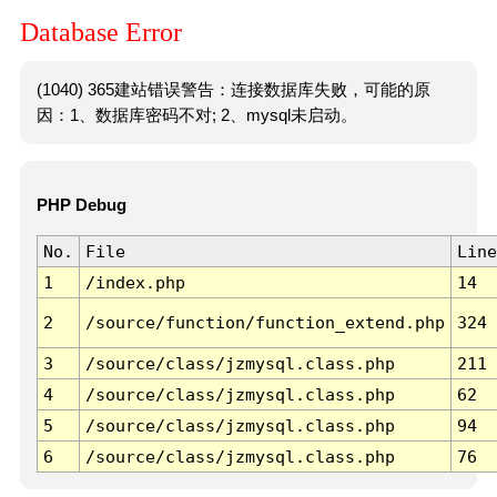
Database Error
(1040) 365建站错误警告：连接数据库失败，可能的原
因：1、数据库密码不对; 2、mysql未启动。
PHP Debug
No.
File
Line
1
/index.php
14
2
/source/function/function_extend.php
324
3
/source/class/jzmysql.class.php
211
4
/source/class/jzmysql.class.php
62
5
/source/class/jzmysql.class.php
94
6
/source/class/jzmysql.class.php
76