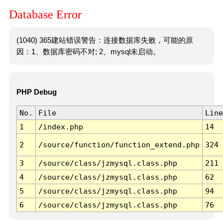
Database Error
(1040) 365建站错误警告：连接数据库失败，可能的原
因：1、数据库密码不对; 2、mysql未启动。
PHP Debug
No.
File
Line
1
/index.php
14
2
/source/function/function_extend.php
324
3
/source/class/jzmysql.class.php
211
4
/source/class/jzmysql.class.php
62
5
/source/class/jzmysql.class.php
94
6
/source/class/jzmysql.class.php
76