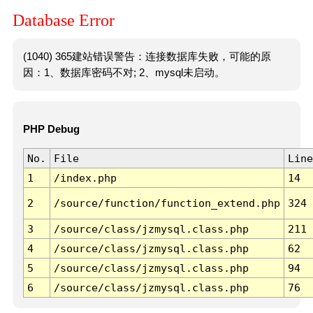
Database Error
(1040) 365建站错误警告：连接数据库失败，可能的原
因：1、数据库密码不对; 2、mysql未启动。
PHP Debug
No.
File
Line
1
/index.php
14
2
/source/function/function_extend.php
324
3
/source/class/jzmysql.class.php
211
4
/source/class/jzmysql.class.php
62
5
/source/class/jzmysql.class.php
94
6
/source/class/jzmysql.class.php
76